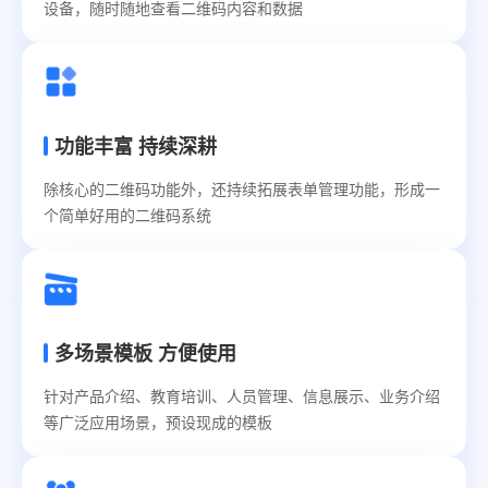
设备，随时随地查看二维码内容和数据
制
每
位
成
员
功能丰富 持续深耕
对
二
除核心的二维码功能外，还持续拓展表单管理功能，形成一
维
个简单好用的二维码系统
码
和
数
据
的
多场景模板 方便使用
访
问
针对产品介绍、教育培训、人员管理、信息展示、业务介绍
与
等广泛应用场景，预设现成的模板
操
作
权