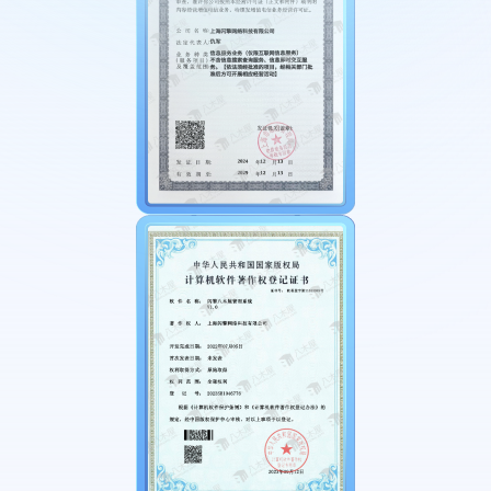
站
式
标
签
解
决
方
案。
丰
富
的
模
板
与
灵
活
的
美