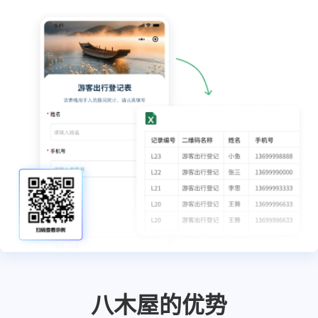
精
细
化
团
队
协
作
基
于
企
业
真
实
架
构，
八木屋的优势
打