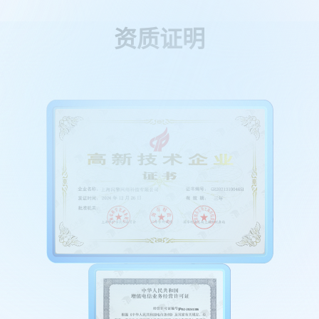
签
制
资质证明
作
与
美
化
提
供
从
设
计、
生
成
到
打
印
的
一