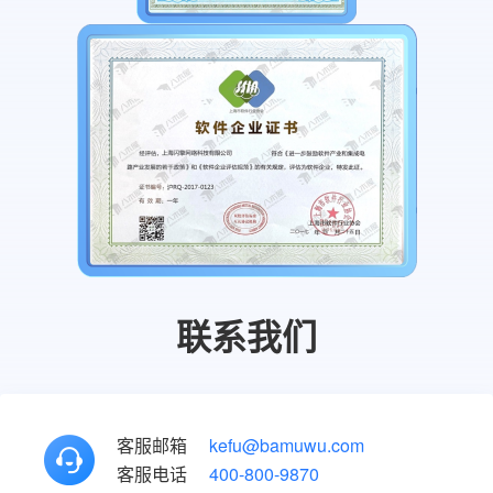
化
工
具，
让
您
快
速
制
作
出
既
专
业
联系我们
又
符
合
品
客服邮箱
kefu@bamuwu.com
牌
客服电话
400-800-9870
形