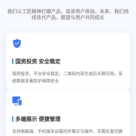
造
权
我们以工匠精神打磨产品，追求用户体验。未来，我们持
责
续迭代产品，期望与用户共同成长
清
晰、
安
全
高
效
国资投资 安全稳定
的
国资投资，平台安全稳定。二维码内容生成后长期可用。系
协
统数据多重防护保障安全
同
工
作
空
间。
多端展示 便捷管理
精
细
支持电脑端、手机端多设备同步展示与操作，无需反复切换
控