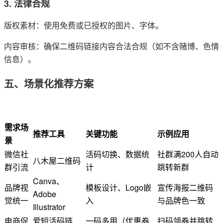
3. 法律合规
版权素材：使用免费或已授权的图片、字体。
内容审核：确保二维码链接内容合法合规（如不含赌博、色情
信息）。
五、场景化推荐方案
需求场
推荐工具
关键功能
示例应用
景
微信社
活码切换、数据统
社群满200人自动
八木屋二维码
群引流
计
跳转新群
Canva、
品牌视
模板设计、Logo嵌
宣传海报二维码
Adobe
觉统一
入
与品牌色一致
Illustrator
电商促
爱短活码链
一码多用（优惠券
扫码领券并跳转