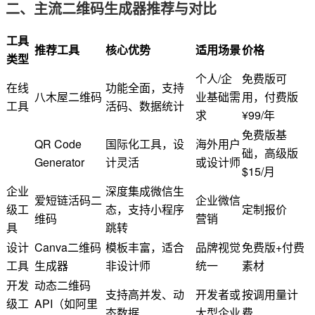
二、主流二维码生成器推荐与对比
工具
推荐工具
核心优势
适用场景
价格
类型
个人/企
免费版可
在线
功能全面，支持
八木屋二维码
业基础需
用，付费版
工具
活码、数据统计
求
¥99/年
免费版基
QR Code
国际化工具，设
海外用户
础，高级版
Generator
计灵活
或设计师
$15/月
企业
深度集成微信生
爱短链活码二
企业微信
级工
态，支持小程序
定制报价
维码
营销
具
跳转
设计
Canva二维码
模板丰富，适合
品牌视觉
免费版+付费
工具
生成器
非设计师
统一
素材
开发
动态二维码
支持高并发、动
开发者或
按调用量计
级工
API（如阿里
态数据
大型企业
费