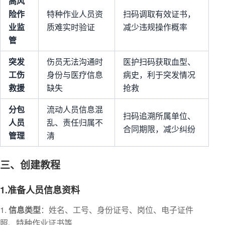
高风
险作
特种作业人员资
扫码调取有效证书，
业监
质难实时验证
减少违规操作概率
管
突发
伤员无法沟通时
医护扫码获取血型、
工伤
身份与医疗信息
病史，利于突发情况
救援
缺失
抢救
分包
流动人员信息混
扫码追溯所属单位、
人员
乱、责任归属不
合同期限，减少纠纷
管理
清
三、创建教程
1.准备人员信息资料
信息类型
：姓名、工号、身份证号、岗位、电子证件
照、特种作业证书等