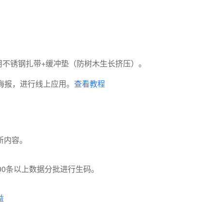
用不锈钢扎带+缓冲垫（防树木生长挤压）。
海报，进行线上应用。
查看教程
新内容。
00条以上数据分批进行生码。
益