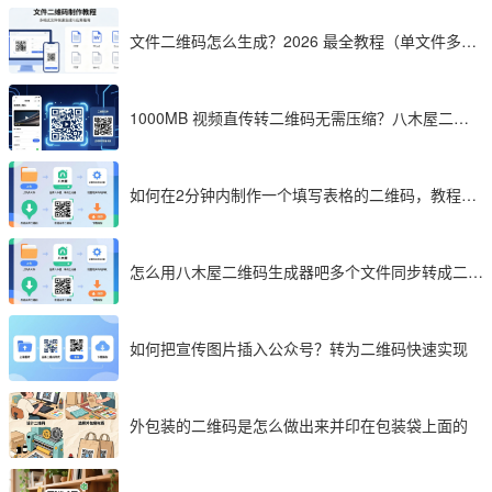
文件二维码怎么生成？2026 最全教程（单文件多文
件加密制作详解）
1000MB 视频直传转二维码无需压缩？八木屋二维
码成 2026 首选工具
如何在2分钟内制作一个填写表格的二维码，教程分
享
怎么用八木屋二维码生成器吧多个文件同步转成二维
码
如何把宣传图片插入公众号？转为二维码快速实现
外包装的二维码是怎么做出来并印在包装袋上面的