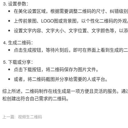
设置参数：
在美化设置区域，根据需要调整二维码的尺寸、纠错级别
上传前景图、LOGO图或背景图，以个性化二维码的外观
设置文字内容、文字大小、文字位置、文字颜色等，以添
生成二维码：
点击生成按钮，等待片刻后，即可在界面上看到生成的二
下载或分享：
点击下载按钮，将二维码保存为图片文件。
或者，将二维码截图并分享给需要的人或平台。
综上所述，二维码制作在线生成是一项方便且灵活的服务。通
松创建出符合自己需求的二维码。
上一篇:
视频生二维码