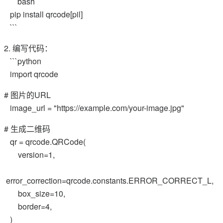
```bash
pip install qrcode[pil]
```
2. 编写代码：
```python
import qrcode
# 图片的URL
image_url = "https://example.com/your-image.jpg"
# 生成二维码
qr = qrcode.QRCode(
version=1,
error_correction=qrcode.constants.ERROR_CORRECT_L,
box_size=10,
border=4,
)