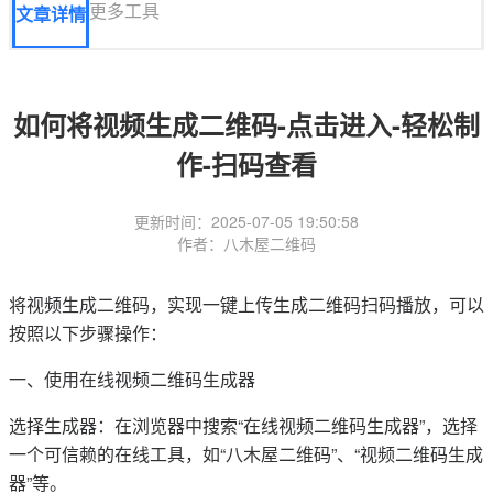
更多工具
文章详情
如何将视频生成二维码-点击进入-轻松制
作-扫码查看
更新时间：2025-07-05 19:50:58
作者：八木屋二维码
将视频生成二维码，实现一键上传生成二维码扫码播放，可以
按照以下步骤操作：
一、使用在线视频二维码生成器
选择生成器：在浏览器中搜索“在线视频二维码生成器”，选择
一个可信赖的在线工具，如“八木屋二维码”、“视频二维码生成
器”等。