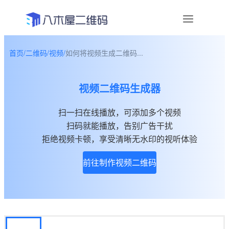
首页
/
二维码
/
视频
/
如何将视频生成二维码...
资讯
视频二维码生成器
宣传物料
扫一扫在线播放，可添加多个视频
帮助中心
扫码就能播放，告别广告干扰
关于我们
拒绝视频卡顿，享受清晰无水印的视听体验
前往制作视频二维码