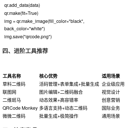
qr.add_data(data)
qr.make(fit=True)
img = qr.make_image(fill_color="black",
back_color="white")
img.save("qrcode.png")
四、进阶工具推荐
工具名称
核心优势
适用场景
草料二维码
活码管理+表单集成+批量生成
企业级应用
联图网
图片编辑+二维码融合
视觉设计
二维斑马
动态效果+高容错率
创意营销
QRCode Monkey
多语言支持+动态二维码
国际业务
微微二维码
批量生成+极简操作
通用场景