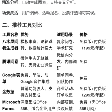
精准分析
：自动生成图表，支持交叉分析。
场景灵活
：用户调研、活动报名、投票评选均可实现。
二、推荐工具对比
工具名称
优势
适用场景
价格
八木屋问
模板丰富、逻辑跳
复杂问卷、
免费版+付费版
卷生成器
转、数据统计强大
学术研究
（199元/年起）
微信内分
微信生态无缝跳
腾讯问卷
发、内部调
免费
转、支持企业微信
研
Google表
免费、简洁、与
简单问卷、
免费
单
Google套件集成
团队协作
营销功能强大、支
商业活动、
免费版+付费版
金数据
持支付集成
订单收集
（299元/年起）
Microsoft
深度集成Office
内部培训、
免费（需Office
Forms
365、适合企业用户
会议反馈
365订阅）