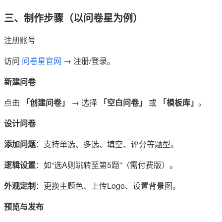
三、制作步骤（以问卷星为例）
注册账号
访问
问卷星官网
→ 注册/登录。
新建问卷
点击
「创建问卷」
→ 选择
「空白问卷」
或
「模板库」
。
设计问卷
添加问题
：支持单选、多选、填空、评分等题型。
逻辑设置
：如“选A则跳转至第5题”（需付费版）。
外观定制
：更换主题色、上传Logo、设置背景图。
预览与发布