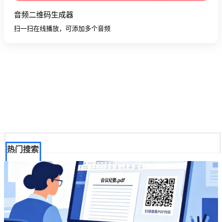
音频二维码生成器
扫一扫在线播放，可添加多个音频
热门搜索