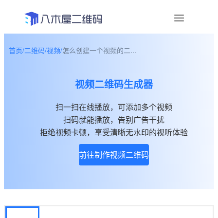
首页
/
二维码
/
视频
/
怎么创建一个视频的二...
资讯
视频二维码生成器
宣传物料
扫一扫在线播放，可添加多个视频
帮助中心
扫码就能播放，告别广告干扰
关于我们
拒绝视频卡顿，享受清晰无水印的视听体验
前往制作视频二维码