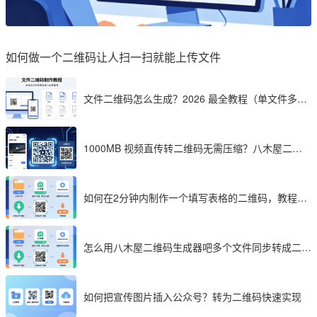
如何做一个二维码让人扫一扫就能上传文件
文件二维码怎么生成？2026 最全教程（单文件多文
件加密制作详解）
1000MB 视频直传转二维码无需压缩？八木屋二维
码成 2026 首选工具
如何在2分钟内制作一个填写表格的二维码，教程分
享
怎么用八木屋二维码生成器吧多个文件同步转成二维
码
如何把宣传图片插入公众号？转为二维码快速实现