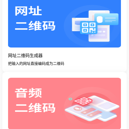
网址二维码生成器
把输入的网址直接编码成为二维码