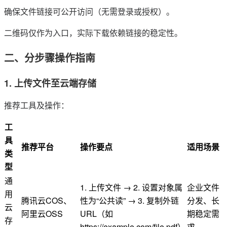
确保文件链接可公开访问（无需登录或授权）。
二维码仅作为入口，实际下载依赖链接的稳定性。
二、分步骤操作指南
1. 上传文件至云端存储
推荐工具及操作：
工
具
推荐平台
操作要点
适用场景
类
型
通
1. 上传文件 → 2. 设置对象属
企业文件
用
腾讯云COS、
性为“公共读” → 3. 复制外链
分发、长
云
阿里云OSS
URL（如
期稳定需
存
https://example.com/file.pdf）
求