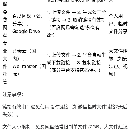
储
免
1. 上传文件 → 2. 生成公开分
百度网盘（公开
个人用
费
享链接 → 3. 取消链接有效期
分享）、
户、临时
网
（百度网盘需勾选“永久有
Google Drive
文件分享
盘
效”）
专
业
蓝奏云（国
大文件传
1. 上传文件 → 2. 平台自动生
文
内）、
输（如安
成下载链接 → 3. 复制链接
件
WeTransfer（国
装包、视
（部分平台支持密码保护）
托
际）
频）
管
注意事项：
链接有效期：避免使用临时链接（如微信临时文件链接7天后
失效）。
文件大小限制：免费网盘通常限制单文件≤2GB，大文件建议