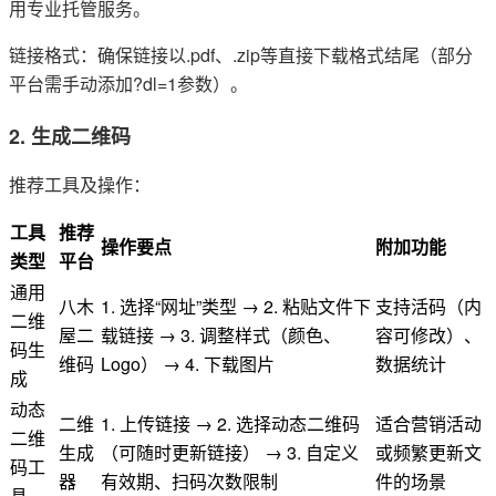
用专业托管服务。
链接格式：确保链接以.pdf、.zip等直接下载格式结尾（部分
平台需手动添加?dl=1参数）。
2. 生成二维码
推荐工具及操作：
工具
推荐
操作要点
附加功能
类型
平台
通用
八木
1. 选择“网址”类型 → 2. 粘贴文件下
支持活码（内
二维
屋二
载链接 → 3. 调整样式（颜色、
容可修改）、
码生
维码
Logo） → 4. 下载图片
数据统计
成
动态
二维
1. 上传链接 → 2. 选择动态二维码
适合营销活动
二维
生成
（可随时更新链接） → 3. 自定义
或频繁更新文
码工
器
有效期、扫码次数限制
件的场景
具