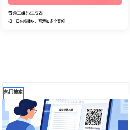
音频二维码生成器
扫一扫在线播放，可添加多个音频
热门搜索