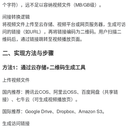
个字符），远不足以容纳视频文件（MB/GB级）。
间接转换逻辑
将视频文件上传至云存储、视频平台或网页服务器，生成可访
问的链接（如URL），再将链接编码为二维码。用户扫描二
维码后，通过链接跳转至视频播放页面。
二、实现方法与步骤
方法1：通过云存储+二维码生成工具
上传视频文件
国内推荐：腾讯云COS、阿里云OSS、百度网盘（共享链
接）、七牛云（可生成视频播放页）。
国际推荐：Google Drive、Dropbox、Amazon S3。
生成访问链接