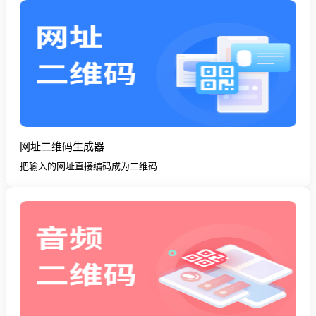
网址二维码生成器
把输入的网址直接编码成为二维码