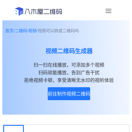
首页
/
二维码
/
视频
/
视频可以转成二维码吗
资讯
视频二维码生成器
宣传物料
扫一扫在线播放，可添加多个视频
帮助中心
扫码就能播放，告别广告干扰
关于我们
拒绝视频卡顿，享受清晰无水印的视听体验
前往制作视频二维码