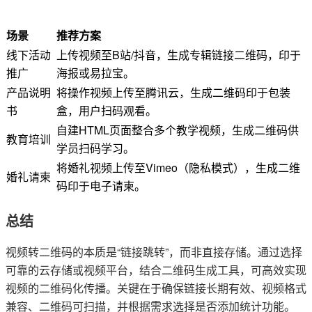
场景
推荐方案
线下活动
上传视频至B站/抖音，生成专辑链接二维码，印于
推广
海报或易拉宝。
产品说明
将操作视频上传至腾讯云，生成二维码印于包装
书
盒，用户扫码观看。
自建HTML页面整合多个教学视频，生成二维码供
教育培训
学员扫码学习。
将婚礼视频上传至Vimeo（隐私模式），生成二维
婚礼请柬
码印于电子请柬。
总结
视频转二维码的本质是“链接跳转”，而非直接存储。通过选择
可靠的云存储或视频平台，结合二维码生成工具，可高效实现
视频的二维码化传播。关键在于确保链接长期有效、视频格式
兼容、二维码可扫描，并根据需求选择是否添加统计功能。