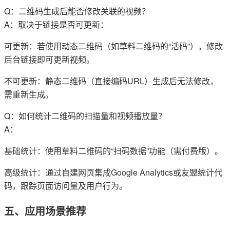
Q：二维码生成后能否修改关联的视频？
A：取决于链接是否可更新：
可更新：若使用动态二维码（如草料二维码的“活码”），修改
后台链接即可更新视频。
不可更新：静态二维码（直接编码URL）生成后无法修改，
需重新生成。
Q：如何统计二维码的扫描量和视频播放量？
A：
基础统计：使用草料二维码的“扫码数据”功能（需付费版）。
高级统计：通过自建网页集成Google Analytics或友盟统计代
码，跟踪页面访问量及用户行为。
五、应用场景推荐