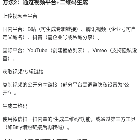
方法2：通过视频平台+二维码生成
上传视频至平台
国内平台：B站（可生成专辑链接）、腾讯视频（企业号可自
定义域名）、抖音（需企业号或私域分享）。
国际平台：YouTube（创建播放列表）、Vimeo（支持隐私设
置）。
获取视频/专辑链接
复制视频的公开分享链接（部分平台需调整隐私设置为“公
开”）。
生成二维码
使用微信扫一扫内置的“生成二维码”功能，或通过第三方工具
（如Bitly缩短链接后再转码）。