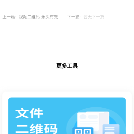
上一篇:
视频二维码-永久有效
下一篇:
暂无下一篇
更多工具