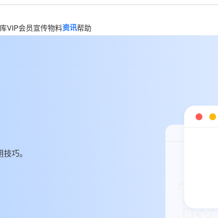
资讯
库
VIP会员
宣传物料
帮助
？
用技巧。