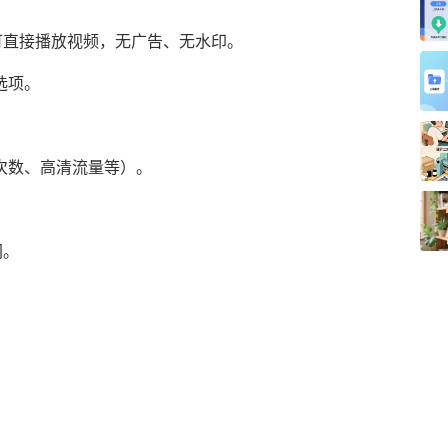
可直接播放视频，无广告、无水印。
选项。
次数、高清流量等）。
网。