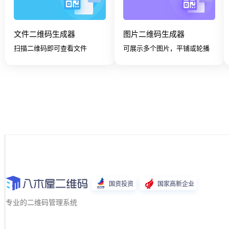
文件二维码生成器
图片二维码生成器
扫描二维码即可查看文件
可展示多个图片，平铺或轮播
国资投资
国家高新企业
专业的二维码管理系统