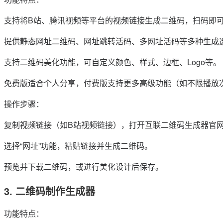
支持将B站、腾讯视频等平台的视频链接生成二维码，扫码即
提供静态网址二维码、网址跳转活码、多网址活码等多种生成
支持二维码美化功能，可自定义颜色、样式、边框、Logo等。
免费版适合个人分享，付费版支持更多高级功能（如不限播放
操作步骤：
复制视频链接（如B站视频链接），打开互联二维码生成器官
选择“网址”功能，粘贴链接并生成二维码。
预览并下载二维码，或进行美化设计后保存。
3. 二维码制作生成器
功能特点：