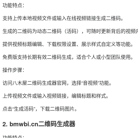
功能特点：
支持上传本地视频文件或输入在线视频链接生成二维码。
生成的二维码为动态二维码（活码），可随时更新背后的视频
提供视频标题编辑、下载权限设置、展示样式自定义等功能。
免费版支持长期有效二维码生成，适合个人或小型团队使用。
操作步骤：
访问八木屋二维码生成器官网，选择“音视频”功能。
上传视频文件或输入视频链接，编辑标题和样式。
点击“生成活码”，下载二维码图片。
2. bmwbi.cn二维码生成器
功能特点：