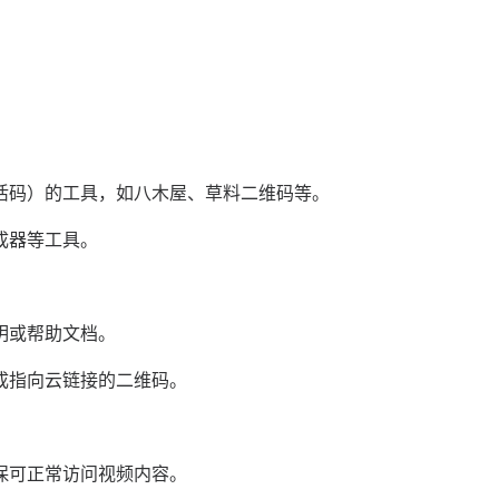
活码）的工具，如八木屋、草料二维码等。
成器等工具。
明或帮助文档。
成指向云链接的二维码。
保可正常访问视频内容。