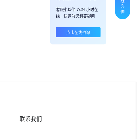
线
咨
客服小伙伴 7x24 小时在
询
线，快速为您解答疑问
点击在线咨询
联系我们