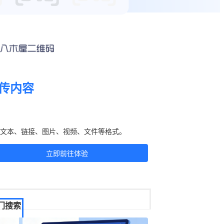
传内容
刻生成二维码！
文本、链接、图片、视频、文件等格式。
立即前往体验
门搜索