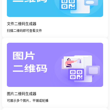
文件二维码生成器
扫描二维码即可查看文件
图片二维码生成器
可展示多个图片，平铺或轮播