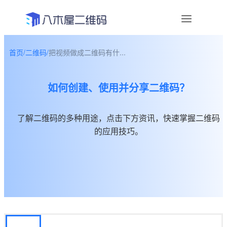
首页
/
二维码
/
把视频做成二维码有什...
资讯
如何创建、使用并分享二维码？
宣传物料
帮助中心
了解二维码的多种用途，点击下方资讯，快速掌握二维码
的应用技巧。
关于我们