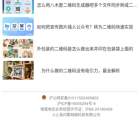
怎么用八木屋二维码生成器吧多个文件同步转成二维
码
如何把宣传图片插入公众号？转为二维码快速实现
外包装的二维码是怎么做出来并印在包装袋上面的
为什么做的二维码没有吸引力，最全解析
沪公网安备31011502400823
沪ICP备16005294号-9
增值电信业务经营许可证：沪B2-20180459
©上海闪擎网络科技有限公司