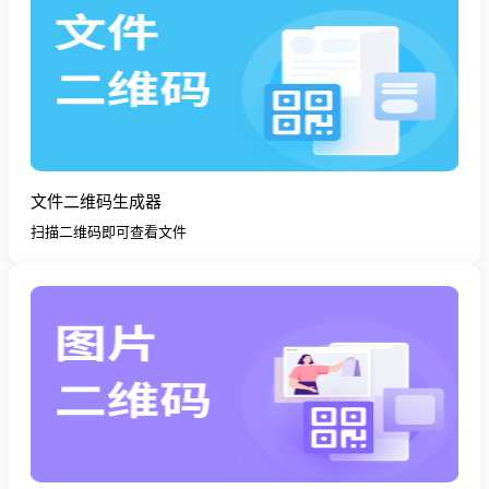
文件二维码生成器
扫描二维码即可查看文件