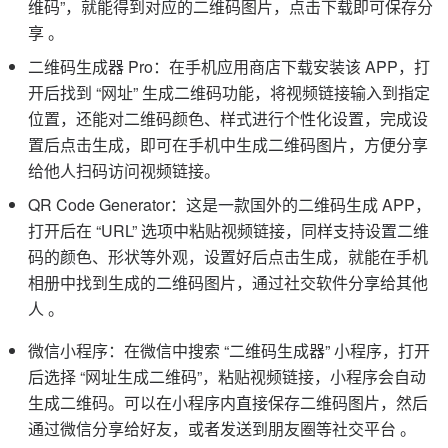
维码”，就能得到对应的二维码图片，点击下载即可保存分
享 。
二维码生成器 Pro：在手机应用商店下载安装该 APP，打
开后找到 “网址” 生成二维码功能，将视频链接输入到指定
位置，还能对二维码颜色、样式进行个性化设置，完成设
置后点击生成，即可在手机中生成二维码图片，方便分享
给他人扫码访问视频链接。
QR Code Generator：这是一款国外的二维码生成 APP，
打开后在 “URL” 选项中粘贴视频链接，同样支持设置二维
码的颜色、形状等外观，设置好后点击生成，就能在手机
相册中找到生成的二维码图片，通过社交软件分享给其他
人 。
微信小程序：在微信中搜索 “二维码生成器” 小程序，打开
后选择 “网址生成二维码”，粘贴视频链接，小程序会自动
生成二维码。可以在小程序内直接保存二维码图片，然后
通过微信分享给好友，或者发送到朋友圈等社交平台 。