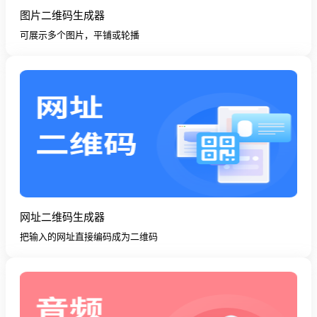
图片二维码生成器
可展示多个图片，平铺或轮播
网址二维码生成器
把输入的网址直接编码成为二维码