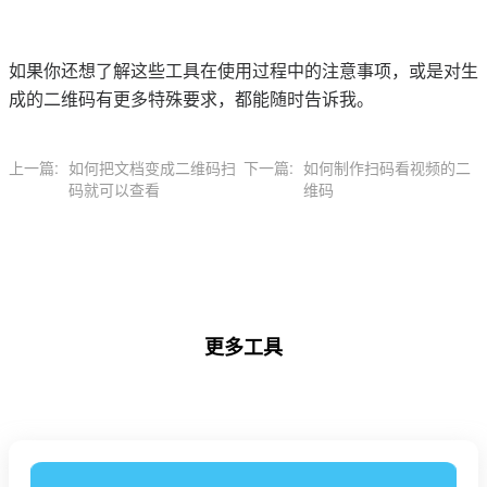
如果你还想了解这些工具在使用过程中的注意事项，或是对生
成的二维码有更多特殊要求，都能随时告诉我。
上一篇:
如何把文档变成二维码扫
下一篇:
如何制作扫码看视频的二
码就可以查看
维码
更多工具