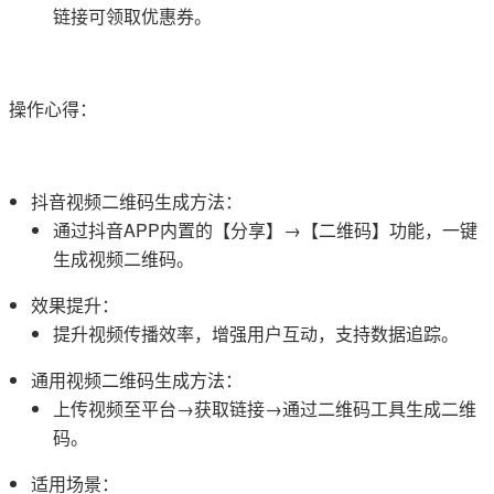
链接可领取优惠券。
操作心得：
抖音视频二维码生成方法：
通过抖音APP内置的【分享】→【二维码】功能，一键
生成视频二维码。
效果提升：
提升视频传播效率，增强用户互动，支持数据追踪。
通用视频二维码生成方法：
上传视频至平台→获取链接→通过二维码工具生成二维
码。
适用场景：