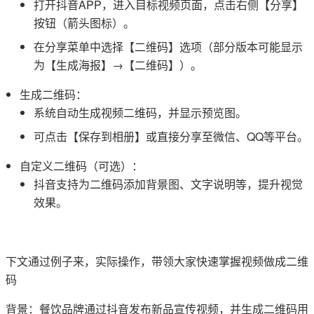
打开抖音APP，进入目标视频页面，点击右侧【分享】
按钮（箭头图标）。
在分享菜单中选择【二维码】选项（部分版本可能显示
为【生成海报】→【二维码】）。
生成二维码：
系统自动生成视频二维码，并显示预览图。
可点击【保存到相册】或直接分享至微信、QQ等平台。
自定义二维码（可选）：
抖音支持为二维码添加背景图、文字说明等，提升视觉
效果。
下文通过例子来，实际操作，带领大家快速掌握视频做成二维
码
背景：餐饮品牌通过抖音发布新品宣传视频，并生成二维码用