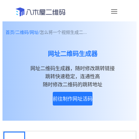
首页
/
二维码
/
网址
/
怎么将一个视频生成二...
资讯
网址二维码生成器
宣传物料
网址二维码生成器，随时修改跳转链接
帮助中心
跳转快速稳定，连通性高
关于我们
随时修改二维码的跳转地址
前往制作网址活码