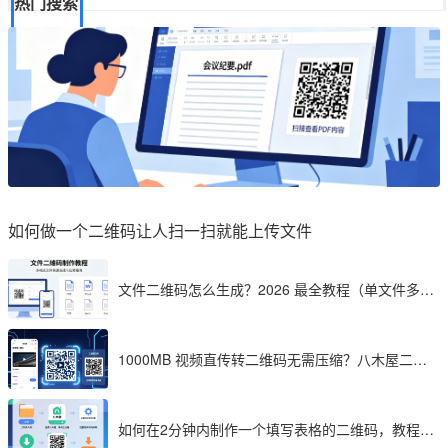
热门搜索
如何做一个二维码让人扫一扫就能上传文件
文件二维码怎么生成？2026 最全教程（单文件多文
件加密制作详解）
1000MB 视频直传转二维码无需压缩？八木屋二维
码成 2026 首选工具
如何在2分钟内制作一个填写表格的二维码，教程分