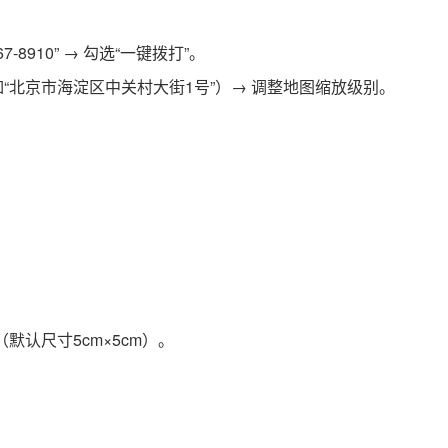
7-8910” → 勾选“一键拨打”。
（如“北京市海淀区中关村大街1号”）→ 调整地图缩放级别。
（默认尺寸5cm×5cm）。