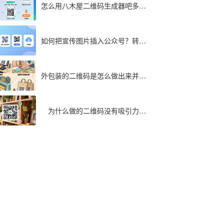
怎么用八木屋二维码生成器吧多个
文件同步转成二维码
如何把宣传图片插入公众号？转为
二维码快速实现
外包装的二维码是怎么做出来并印
在包装袋上面的
为什么做的二维码没有吸引力，
最全解析