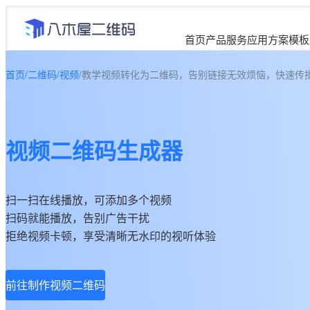
首页
产品服务
应用方案
模板
首页
/
二维码
/
视频
/
教学视频转化为二维码，告别链接无效烦恼，快速传
视频二维码生成器
扫一扫在线播放，可添加多个视频
扫码就能播放，告别广告干扰
拒绝视频卡顿，享受清晰无水印的视听体验
前往制作视频二维码