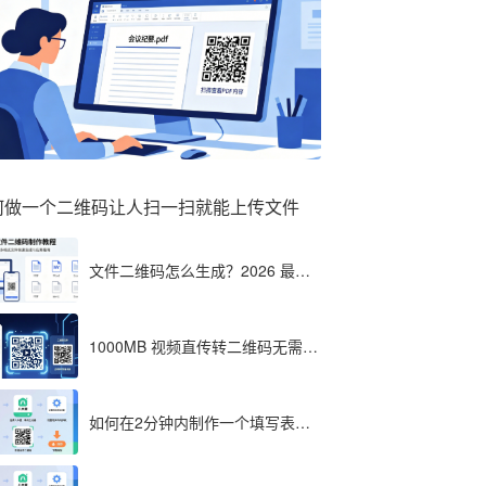
何做一个二维码让人扫一扫就能上传文件
文件二维码怎么生成？2026 最全
教程（单文件多文件加密制作详
解）
1000MB 视频直传转二维码无需压
缩？八木屋二维码成 2026 首选工
具
如何在2分钟内制作一个填写表格
的二维码，教程分享