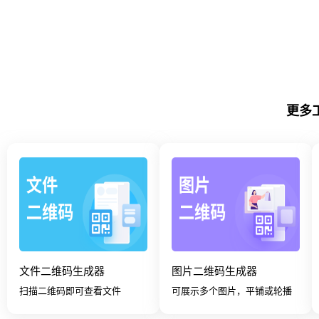
更多
文件二维码生成器
图片二维码生成器
扫描二维码即可查看文件
可展示多个图片，平铺或轮播