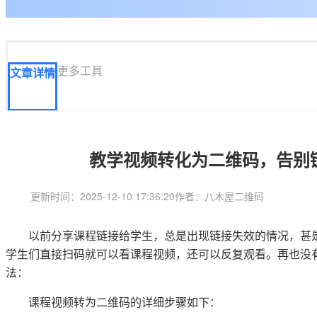
更多工具
文章详情
教学视频转化为二维码，告别
更新时间：2025-12-10 17:36:20
作者：八木屋二维码
以前分享课程链接给学生，总是出现链接失效的情况，甚是
学生们直接扫码就可以看课程视频，还可以反复观看。再也没
法：
课程视频转为二维码的详细步骤如下：