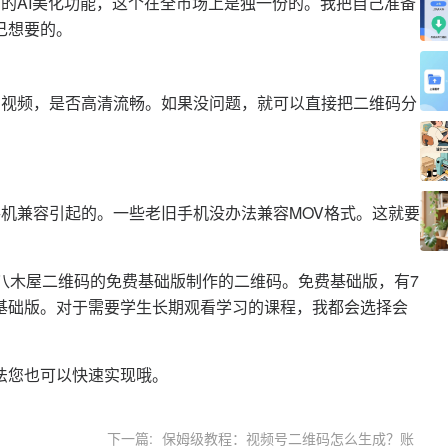
AI美化功能，这个在全市场上是独一份的。我把自己准备
己想要的。
视频，是否高清流畅。如果没问题，就可以直接把二维码分
兼容引起的。一些老旧手机没办法兼容MOV格式。这就要
木屋二维码的免费基础版制作的二维码。免费基础版，有7
基础版。对于需要学生长期观看学习的课程，我都会选择会
您也可以快速实现哦。
下一篇:
保姆级教程：视频号二维码怎么生成？账