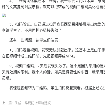
4、二维码美化成艺术二维码。我一般会采用八木屋二维码的
好的文案复制到提示框，就可以把转成的视频二维码美化成自
5、扫码验证。自己通过扫码查看西是否能够展示出完整的
享给学生了。不用再担心链接失效了。
还有一些问题，请学生们注意：
1、扫码观看视频，发现无法加载出来。这基本上是由于手机
在把视频转成二维码前，先把视频弄成MP4。
2、视频二维码，7天后发现失效了。这个是因为采用的是八
天有效期的限制。我个人的话，如果是概要性的东西，就采用
员版。
将课程视频转为二维码，学生扫码反复观看。根据上述方法
上一篇:
生成二维码防止踩坑建议