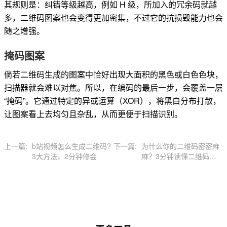
其规则是：纠错等级越高，例如 H 级，所加入的冗余码就越
多，二维码图案也会变得更加密集，不过它的抗损毁能力也会
随之增强。
掩码图案
倘若二维码生成的图案中恰好出现大面积的黑色或白色色块，
扫描器就会难以对焦。所以，在编码的最后一步，会覆盖一层
“掩码”。它通过特定的异或运算（XOR），将黑白分布打散，
让图案看上去均匀且杂乱，从而更便于扫描识别。
上一篇:
b站视频怎么生成二维码?
下一篇:
为什么你的二维码密密麻
3大方法，2分钟修会
麻？3分钟读懂二维码编
码规则