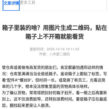
更多工具
文章详情
箱子里装的啥？用图片生成二维码，贴在
箱子上不开箱就能看货
更新时间：2025-12-16 15:11:23
作者：八木屋二维码
管仓库或者做电商发货的朋友们，肯定都最怕遇到这样的情
况：仓库里满满当当全是纸箱子。虽说箱子上都贴了标签，写
着“配件A”“螺丝B”，但时间一长，或是换了新员工，光看这简
单的几个字，根本没法想象里面的货物具体长啥样。
为了确认货物，常常得把封好的箱子划开，看一眼之后再重新
封上。这不仅浪费胶带，还特别浪费时间。要是箱子压在最底
层，翻找起来更是让人崩溃。