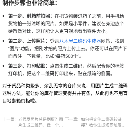
制作步骤也非常简单：
第一步、封箱前拍照：
在把货物装进箱子之前，用手机给
货物拍一张清晰的照片。如果是小零件，建议在旁边放个
硬币做对比，这样能让人更直观地看出零件大小。
第二步、上传照片：
登录
八木屋二维码生成器
网站，找到
“图片”功能，把刚才拍的照片上传上去。你还可以在照片下
面备注一下数量，比如“每箱500个”。
第三步、打印粘贴：
点击生成二维码，然后配合你的标签
打印机，把这个二维码打印出来，贴在纸箱的侧面。
对于货品种类繁多、杂乱无章的仓库来说，用图片生成二维码
这种方法，能让你的库存管理变得井井有条，从此再也不用盲
目地翻箱倒柜啦。
上一篇:
老师发照片总是刷屏？图
下一篇:
如何把文件二维码转链
片生成二维码，做一个不
接？教你生成短网址发给