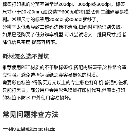
标签打印机的分辨率通常是203dpi、300dpi或600dpi。标签
尺寸小于20×20mm,建议选择600dpi的机型,否则二维码容易模
糊。常规尺寸的标签用203dpi或300dpi就够了。
分辨率太低会导致二维码边缘不清晰,扫码时可能识别失败。
如果已经购买了低分辨率机型,可以尝试增大二维码尺寸,或者
降低信息密度,提高容错率。
耗材怎么选不踩坑
推荐使用PET材质的不干胶标签纸,搭配树脂碳带,这种组合适
应性强。避免选择铜版纸之类容易褪色的材质。
需要彩色标签?得购买万元以上的专业彩色打印机,普通标签机
只能打黑白。部分用户会用彩色喷墨打印机代替,但喷墨打印
的标签不防水,户外使用容易损坏。
常见问题排查方法
二维码模糊扫不出来