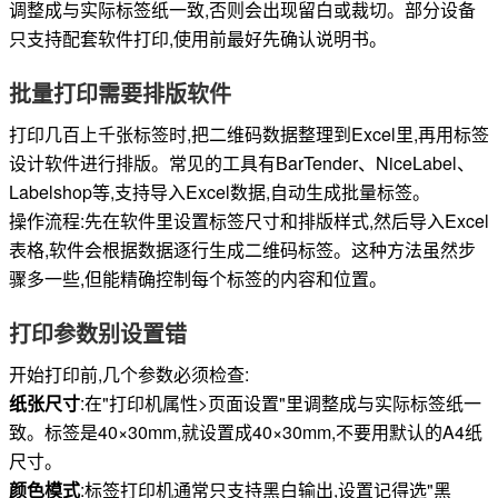
调整成与实际标签纸一致,否则会出现留白或裁切。部分设备
只支持配套软件打印,使用前最好先确认说明书。
批量打印需要排版软件
打印几百上千张标签时,把二维码数据整理到Excel里,再用标签
设计软件进行排版。常见的工具有BarTender、NiceLabel、
Labelshop等,支持导入Excel数据,自动生成批量标签。
操作流程:先在软件里设置标签尺寸和排版样式,然后导入Excel
表格,软件会根据数据逐行生成二维码标签。这种方法虽然步
骤多一些,但能精确控制每个标签的内容和位置。
打印参数别设置错
开始打印前,几个参数必须检查:
纸张尺寸
:在"打印机属性>页面设置"里调整成与实际标签纸一
致。标签是40×30mm,就设置成40×30mm,不要用默认的A4纸
尺寸。
颜色模式
:标签打印机通常只支持黑白输出,设置记得选"黑