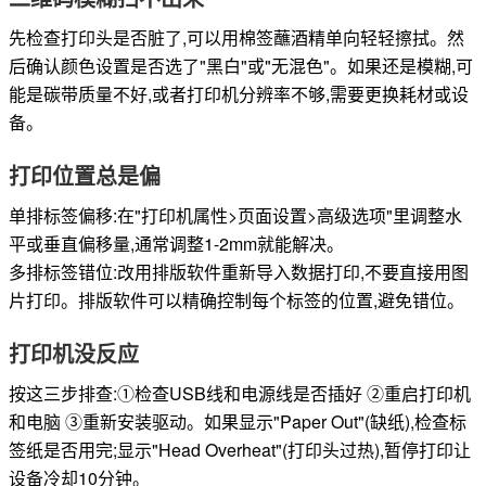
先检查打印头是否脏了,可以用棉签蘸酒精单向轻轻擦拭。然
后确认颜色设置是否选了"黑白"或"无混色"。如果还是模糊,可
能是碳带质量不好,或者打印机分辨率不够,需要更换耗材或设
备。
打印位置总是偏
单排标签偏移:在"打印机属性>页面设置>高级选项"里调整水
平或垂直偏移量,通常调整1-2mm就能解决。
多排标签错位:改用排版软件重新导入数据打印,不要直接用图
片打印。排版软件可以精确控制每个标签的位置,避免错位。
打印机没反应
按这三步排查:①检查USB线和电源线是否插好 ②重启打印机
和电脑 ③重新安装驱动。如果显示"Paper Out"(缺纸),检查标
签纸是否用完;显示"Head Overheat"(打印头过热),暂停打印让
设备冷却10分钟。