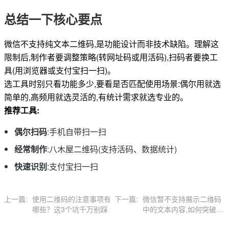
总结一下核心要点
微信不支持纯文本二维码,是功能设计而非技术缺陷。理解这
限制后,制作者要调整策略(转网址码或用活码),扫码者要换工
具(用浏览器或支付宝扫一扫)。
选工具时别只看功能多少,要看是否匹配使用场景:偶尔用就选
简单的,高频用就选灵活的,有统计需求就选专业的。
推荐工具:
偶尔扫码
:手机自带扫一扫
经常制作
:八木屋二维码(支持活码、数据统计)
快速识别
:支付宝扫一扫
上一篇:
使用二维码的注意事项有
下一篇:
微信暂不支持展示二维码
哪些？这3个坑千万别踩
中的文本内容,如何突破？
原来还能这样绕过限制