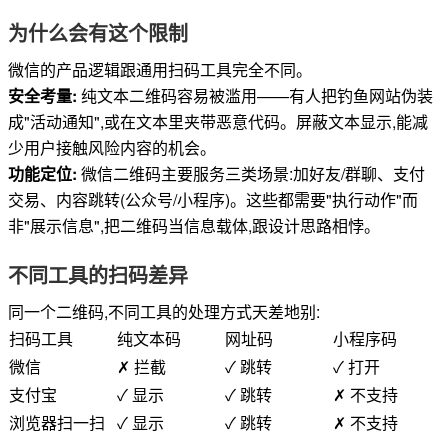
为什么会有这个限制
微信的产品逻辑跟通用扫码工具完全不同。
安全考量:
纯文本二维码容易被滥用——有人把钓鱼网站伪装
成"活动通知",或在文本里夹带恶意代码。屏蔽文本显示,能减
少用户接触风险内容的机会。
功能定位:
微信二维码主要服务三类场景:加好友/群聊、支付
交易、内容跳转(公众号/小程序)。这些都需要"执行动作"而
非"展示信息",把二维码当信息载体,跟设计思路相悖。
不同工具的扫码差异
同一个二维码,不同工具的处理方式天差地别:
扫码工具
纯文本码
网址码
小程序码
微信
✗ 拦截
✓ 跳转
✓ 打开
支付宝
✓ 显示
✓ 跳转
✗ 不支持
浏览器扫一扫
✓ 显示
✓ 跳转
✗ 不支持