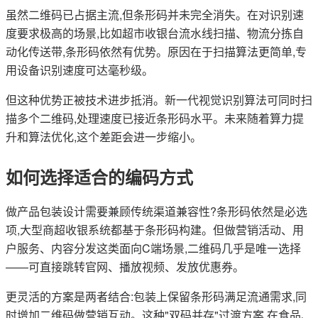
虽然二维码已占据主流,但条形码并未完全消失。在对识别速
度要求极高的场景,比如超市收银台流水线扫描、物流分拣自
动化传送带,条形码依然有优势。原因在于扫描算法更简单,专
用设备识别速度可达毫秒级。
但这种优势正被技术进步抵消。新一代视觉识别算法可同时扫
描多个二维码,处理速度已接近条形码水平。未来随着算力提
升和算法优化,这个差距会进一步缩小。
如何选择适合的编码方式
做产品包装设计需要兼顾传统渠道兼容性?条形码依然是必选
项,大型商超收银系统都基于条形码构建。但做营销活动、用
户服务、内容分发这类面向C端场景,二维码几乎是唯一选择
——可直接跳转官网、播放视频、发放优惠券。
更灵活的方案是两者结合:包装上保留条形码满足流通需求,同
时增加二维码做营销互动。这种"双码并存"过渡方案,在食品、