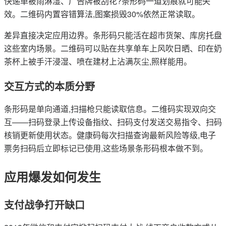
快递单被雨淋湿、广告牌被刮花?条形码一道划痕就可能失
效。二维码内置容错算法,图案损毁30%依然正常读取。
差异直接决定应用边界。条形码只能活在超市货架、库房托盘
这些室内场景。二维码可以贴在共享单车上风吹日晒、印在奶
茶杯上被手汗浸湿、喷在建材上沾满灰尘,照样能用。
交互方式的本质分野
条形码是单向通道,扫描枪只能读取信息。二维码实现双向交
互——扫码登录上传设备指纹、扫码支付发送交易指令、扫码
核销更新使用状态。健康码每次扫描查询最新风险等级,电子
票务扫码后立即标记已使用,这些场景条形码根本做不到。
应用爆发如何发生
支付战争打开缺口