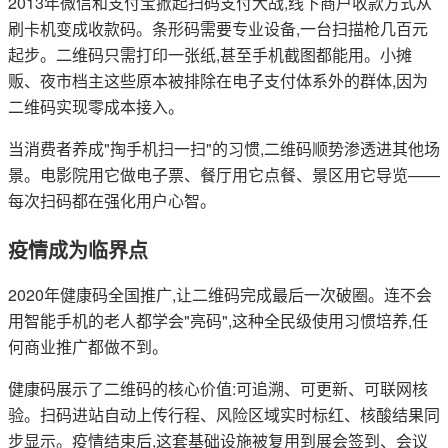
2013年微信和支付宝掀起扫码支付大战,线下商户收款方式从
刷卡机变成收款码。条形码需要专业设备,一台扫描枪几百元
起步。二维码只需打印一张纸,甚至手机截图都能用。小摊
贩、夜市档主这些原本被排除在电子支付体系外的群体,因为
二维码实现零成本接入。
当消费者养成"掏手机扫一扫"的习惯,二维码顺势渗透进其他场
景。电影院用它做电子票、餐厅用它点餐、景区用它导览——
每次扫码都在强化用户心智。
疫情成为临界点
2020年健康码全国推广,让二维码完成最后一次破圈。连不会
用智能手机的老人都学会"亮码",这种全民级使用习惯培养,任
何商业推广都做不到。
健康码展示了二维码的核心价值:可追溯、可更新、可联网核
验。扫码进站自动上传行程、风险区域实时标红、核酸结果同
步显示。疫情结束后,这套基础设施被复用到展会签到、会议