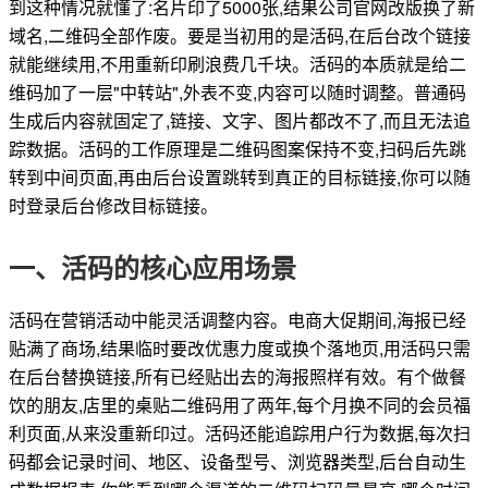
到这种情况就懂了:名片印了5000张,结果公司官网改版换了新
域名,二维码全部作废。要是当初用的是活码,在后台改个链接
就能继续用,不用重新印刷浪费几千块。活码的本质就是给二
维码加了一层"中转站",外表不变,内容可以随时调整。普通码
生成后内容就固定了,链接、文字、图片都改不了,而且无法追
踪数据。活码的工作原理是二维码图案保持不变,扫码后先跳
转到中间页面,再由后台设置跳转到真正的目标链接,你可以随
时登录后台修改目标链接。
一、活码的核心应用场景
活码在营销活动中能灵活调整内容。电商大促期间,海报已经
贴满了商场,结果临时要改优惠力度或换个落地页,用活码只需
在后台替换链接,所有已经贴出去的海报照样有效。有个做餐
饮的朋友,店里的桌贴二维码用了两年,每个月换不同的会员福
利页面,从来没重新印过。活码还能追踪用户行为数据,每次扫
码都会记录时间、地区、设备型号、浏览器类型,后台自动生