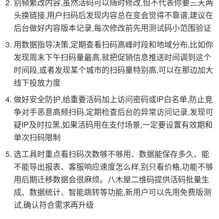
别频繁改内容,虽然活码可以随时修改,但不代表你要三天两
头换链接,用户扫码后发现内容总在变会觉得不靠谱,建议在
后台做好内容版本记录,每次修改前先用测试码小范围验证
用数据指导决策,定期查看扫码高峰时段和地域分布,比如你
发现周末下午扫码量最高,就把促销信息推送时间调到这个
时间段,或者发现某个城市的扫码量特别高,可以在那边加大
线下投放力度
做好安全防护,给重要活码加上访问密码或IP白名单,防止竞
争对手恶意高频扫码,定期检查后台的异常访问记录,发现可
疑IP及时拉黑,如果活码用在支付场景,一定要设置有效期和
单次扫码限制
选工具时重点看扫码次数够不够用、数据能保存多久、能
不能导出报表、客服响应速度怎么样,别只看价格,功能不够
用后期迁移数据会很麻烦。八木屋二维码提供活码批量生
成、数据统计、智能跳转等功能,新用户可以先用免费版测
试,确认符合需求再升级