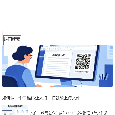
热门搜索
如何做一个二维码让人扫一扫就能上传文件
文件二维码怎么生成？2026 最全教程（单文件多文