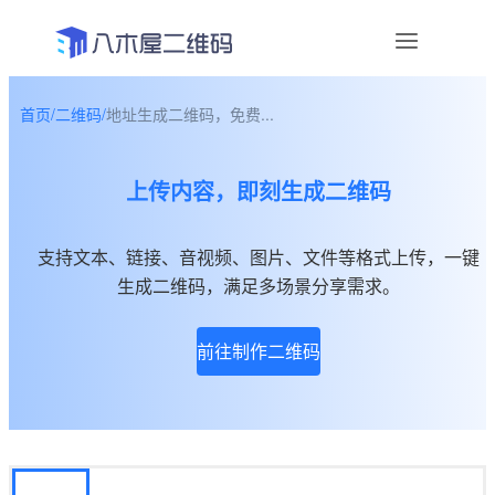
首页
/
二维码
/
地址生成二维码，免费...
资讯
上传内容，即刻生成二维码
宣传物料
帮助中心
支持文本、链接、音视频、图片、文件等格式上传，一键
生成二维码，满足多场景分享需求。
关于我们
前往制作二维码