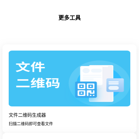
更多工具
文件二维码生成器
扫描二维码即可查看文件