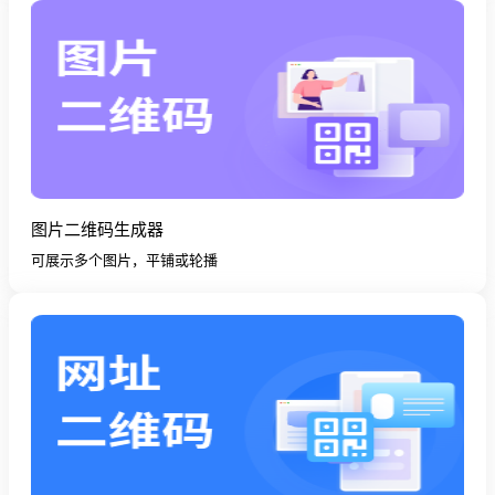
图片二维码生成器
可展示多个图片，平铺或轮播