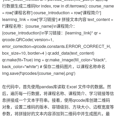
行数据生成二维码for index, row in df.iterrows(): course_name
= row['课程名称'] course_introduction = row['课程简介']
learning_link = row['学习链接'] # 拼接文本内容 text_content =
f"课程名称：{course_name}\n课程简介：
{course_introduction}\n学习链接：{learning_link}" qr =
qrcode.QRCode( version=1,
error_correction=qrcode.constants.ERROR_CORRECT_H,
box_size=10, border=4 ) qr.add_data(text_content)
qr.make(fit=True) img = qr.make_image(fill_color="black",
back_color="white") # 保存二维码图片，以课程名称命名
img.save(f'qrcodes/{course_name}.png')
在代码中，首先使用pandas库读取 Excel 文件中的数据。然
后，遍历每一行数据，将课程名称、课程简介、学习链接等信
息拼接成一个文本字符串。接着，使用qrcode库创建二维码
对象，设置二维码的版本、容错级别、方块大小、边框宽度等
参数，将拼接好的文本内容添加到二维码中并生成图片。最