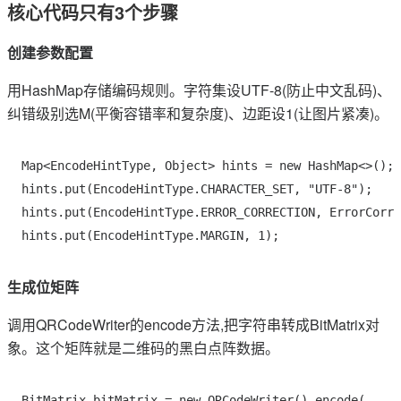
核心代码只有3个步骤
创建参数配置
用HashMap存储编码规则。字符集设UTF-8(防止中文乱码)、
纠错级别选M(平衡容错率和复杂度)、边距设1(让图片紧凑)。
Map<EncodeHintType, Object> hints = new HashMap<>();

hints.put(EncodeHintType.CHARACTER_SET, "UTF-8");

hints.put(EncodeHintType.ERROR_CORRECTION, ErrorCorre
生成位矩阵
调用QRCodeWriter的encode方法,把字符串转成BitMatrix对
象。这个矩阵就是二维码的黑白点阵数据。
BitMatrix bitMatrix = new QRCodeWriter().encode(
