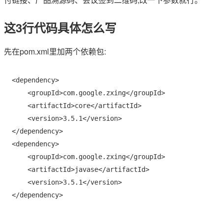
这3行代码具体怎么写
先在pom.xml里加两个依赖包:
<dependency>

    <groupId>com.google.zxing</groupId>

    <artifactId>core</artifactId>

    <version>3.5.1</version>

</dependency>

<dependency>

    <groupId>com.google.zxing</groupId>

    <artifactId>javase</artifactId>

    <version>3.5.1</version>
