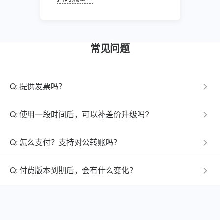
常见问题
Q:
提供发票吗？
支付完成后，在后台点击个人中心 > 发票管理 > 申请发
票，自助填写信息申请即可，每周三开具发票、周四发
Q:
使用一段时间后，可以补差价升级吗?
出。
在付费期间，可随时补差价升级到更高版本，差价 = 升级
的版本费用－原版本抵扣费用（抵扣费用=原版本价格 /有
Q:
怎么支付？支持对公转账吗？
效期天数 × 剩余有效期天数）。
支持微信、支付宝以及对公转账。
Q:
付费版本到期后，会有什么变化？
二维码有效期为长期有效，会员过期后账号将恢复到免费
版会员权益，已制作二维码仍然可以扫描，但无法享受付
费会员权益。