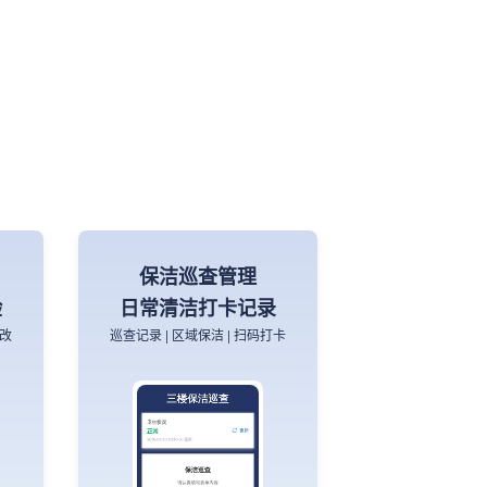
达
农产品收购单位承诺
达标合格证
证
承诺达标合格证 | 电子合格证
保洁巡查管理
验
日常清洁打卡记录
整改
巡查记录 | 区域保洁 | 扫码打卡
生产者承诺达标合格证
农产品收购单位承诺达标合格证
写信
适合农产品收购单位使用，填写
信息即可生成合格证