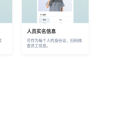
教程
消费者扫码了解产品详情，使用
安装视频等
人员实名信息
案
可作为每个人的身份证，扫码核
商品检测报告
查员工信息。
明
扫码即看凭证信息
减负
质检报告 | 权威认证 | 电子凭证
检测报告
码即
扫码了解产品检测结果
程