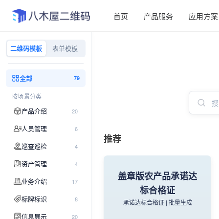
首页
产品服务
应用方案
二维码模板
表单模板
全部
79
按场景分类
产品介绍
20
人员管理
6
推荐
巡查巡检
4
资产管理
4
盖章版农产品承诺达
业务介绍
17
标合格证
标牌标识
8
承诺达标合格证 | 批量生成
信息展示
20