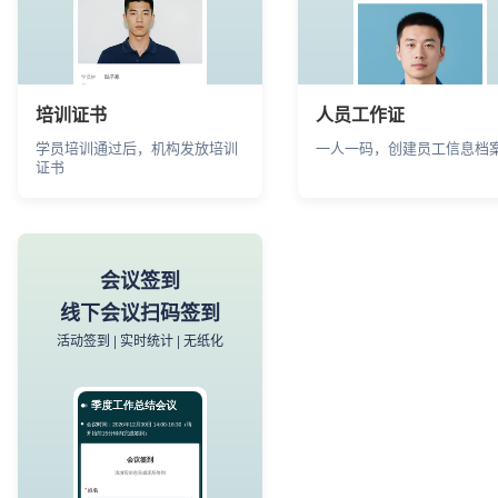
扫码即展示产品的详细卖点，长
文件说明 | 视频讲解 | 图文
期有效
培训证书
人员工作证
学员培训通过后，机构发放培训
一人一码，创建员工信息档
博物馆展品介绍
产品电子说明书
证书
多媒体讲解展品信息
一键观看商品说
文物解读 | 扫码导览 | 高清图集
操作手册 | 故障排查 | 售后
会议签到
线下会议扫码签到
活动签到 | 实时统计 | 无纸化
博物馆展品介绍
电子说明书
用户扫码即可查看博物馆展品的
客户扫描产品包装上的二维
详细讲解
可查看详细的安装和使用教